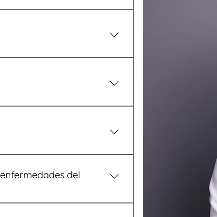
ogía, gastroenterología y
 altamente capacitados en la
. Si tienes dudas sobre tu
 aceptación de tu seguro.
itano, Tlacotalpan 59, Centro
témoc, 06760 Cuauhtémoc, CDMX
erto en nuestra página, selecciona
tu cita. También puedes hacerlo
 enfermedades del
egral de padecimientos como