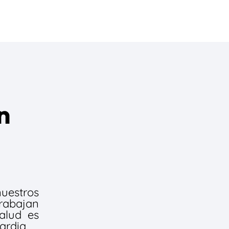
n
estros
rabajan
salud es
ardia.