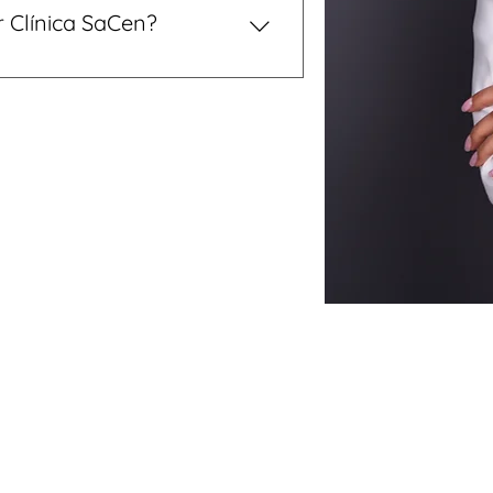
iasis vesicular, y más. Además,
r Clínica SaCen?
 endoscopias y colonoscopias.
ada, médicos expertos,
n aseguradoras, todo desde
la Ciudad de México.