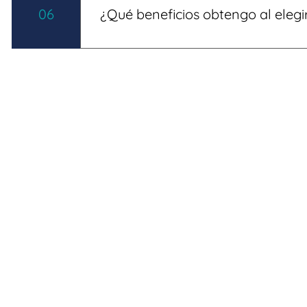
enfermedad por reflujo, hígado graso, lit
06
¿Qué beneficios obtengo al elegi
contamos con servicios avanzados como
En SaCen ofrecemos atención personaliz
instalaciones modernas y convenios co
nuestra céntrica ubicación en el WTC de 