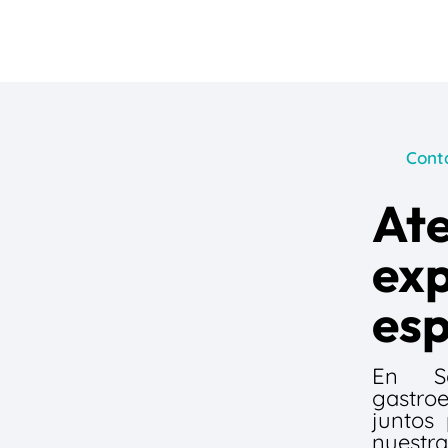
Cont
Ate
exp
esp
En Sa
gastro
juntos 
nuestra