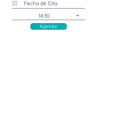
14:30
Agendar
Clínica SaCen de Especialidades es un centro
médico en CDMX especializado en medicina
interna, gastroenterología, urología,
ginecología, oncología y cirugías
mínimamente invasivas. Ofrecemos atención
médica de alta calidad con tecnología de