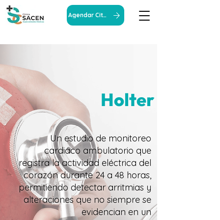
Agendar Cita
Holter
Un estudio de monitoreo
cardiaco ambulatorio que
registra la actividad eléctrica del
corazón durante 24 a 48 horas,
permitiendo detectar arritmias y
alteraciones que no siempre se
evidencian en un