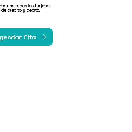
tamos todas las tarjetas
de crédito y débito.
gendar Cita
o
Contacto
0:00 am a 7:00
55 7853 6979
Hospital Angeles
 a 4:00 pm