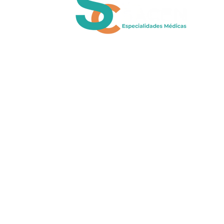
Clínica SaCen de Especialidades es un cen
médico en CDMX especializado en medici
interna, gastroenterología, urología,
ginecología, oncología y cirugías
mínimamente invasivas. Ofrecemos atenc
médica de alta calidad con tecnología de
vanguardia y un equipo de especialistas
altamente capacitados.