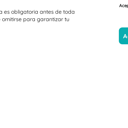
Acep
a es obligatoria antes de toda
omitirse para garantizar tu
A
Menú
Horari
Nosotros
Lunes a Viernes 1
pm
Especialidades
Sábado 9:00 am